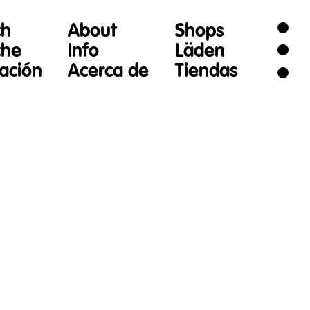
ch
About
Shops
che
Info
Läden
gación
Acerca de
Tiendas