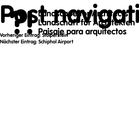
Post navigat
?!
Landscape for Architects
Landschaft für Architekten
Paisaje para arquitectos
Vorheriger Eintrag:
Stolperstein
Nächster Eintrag:
Schiphol Airport