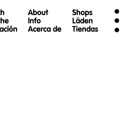
ch
About
Shops
che
Info
Läden
gación
Acerca de
Tiendas