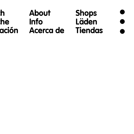
ch
About
Shops
che
Info
Läden
gación
Acerca de
Tiendas