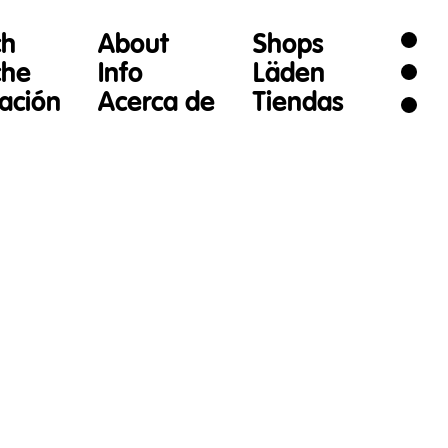
ch
About
Shops
che
Info
Läden
gación
Acerca de
Tiendas