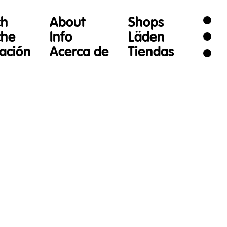
ch
About
Shops
che
Info
Läden
gación
Acerca de
Tiendas