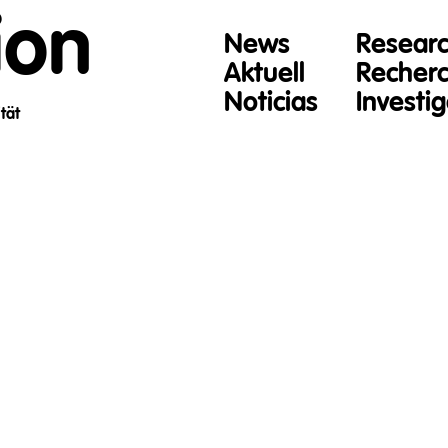
ion
News
Resear
Aktuell
Recher
Noticias
Investi
ät