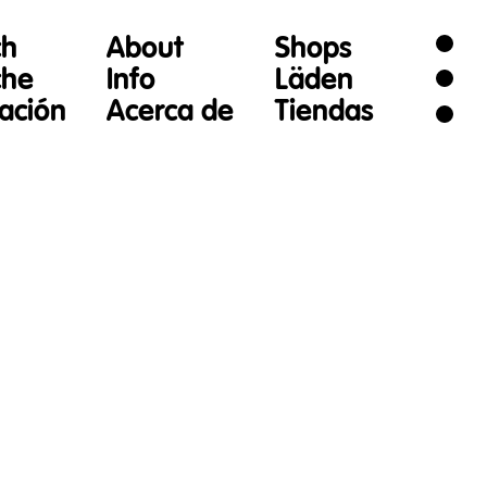
ch
About
Shops
che
Info
Läden
gación
Acerca de
Tiendas