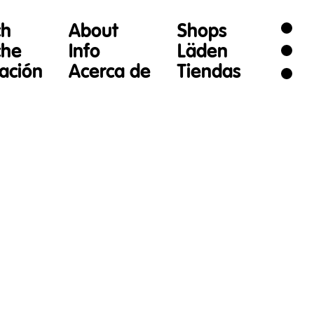
ch
About
Shops
che
Info
Läden
gación
Acerca de
Tiendas