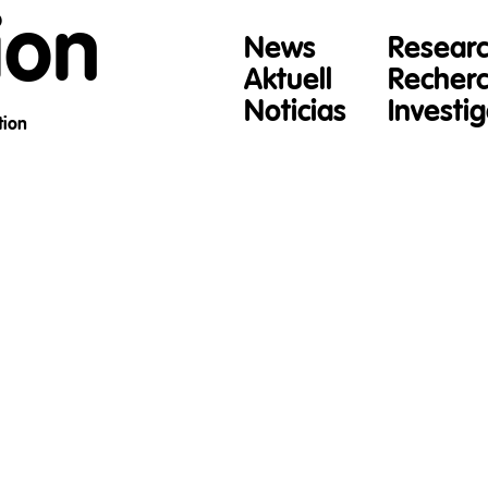
ion
News
Resear
Aktuell
Recher
Noticias
Investi
tion