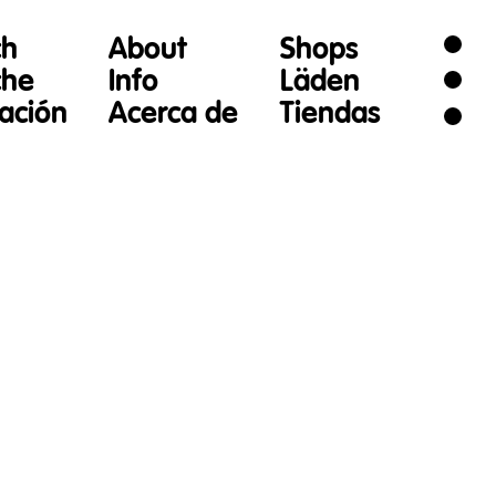
ch
About
Shops
che
Info
Läden
gación
Acerca de
Tiendas