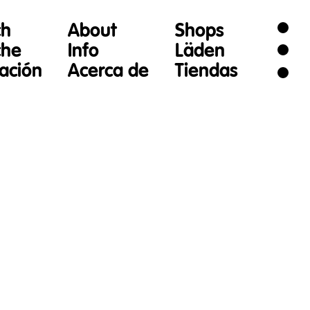
ch
About
Shops
che
Info
Läden
gación
Acerca de
Tiendas