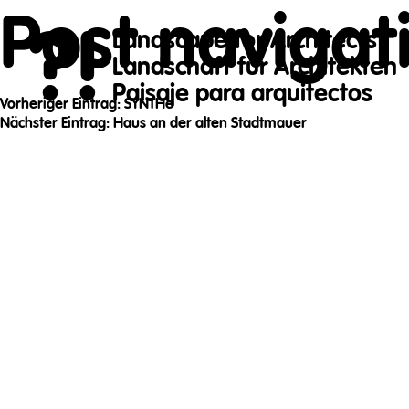
Post navigat
?!
Landscape for Architects
Landschaft für Architekten
Paisaje para arquitectos
Vorheriger Eintrag:
SYNTHe
Nächster Eintrag:
Haus an der alten Stadtmauer