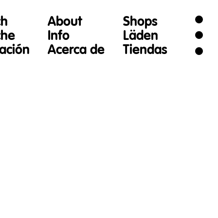
ch
About
Shops
che
Info
Läden
gación
Acerca de
Tiendas