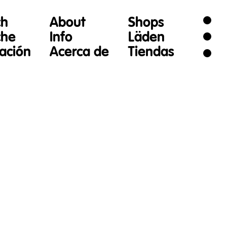
ch
About
Shops
che
Info
Läden
gación
Acerca de
Tiendas