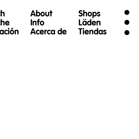
ch
About
Shops
che
Info
Läden
gación
Acerca de
Tiendas