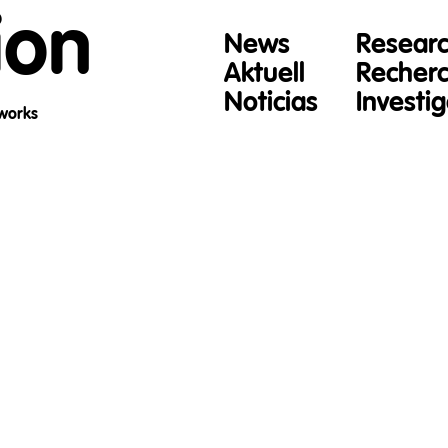
ion
News
Resear
Aktuell
Recher
Noticias
Investi
 works