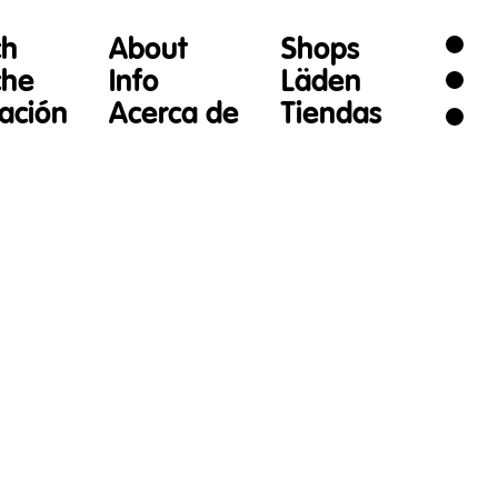
ch
About
Shops
che
Info
Läden
gación
Acerca de
Tiendas