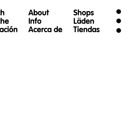
ch
About
Shops
che
Info
Läden
gación
Acerca de
Tiendas