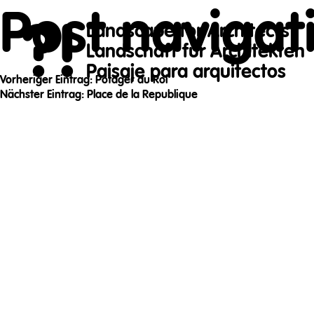
Post navigat
?!
Landscape for Architects
Landschaft für Architekten
Paisaje para arquitectos
Vorheriger Eintrag:
Potager du Roi
Nächster Eintrag:
Place de la Republique