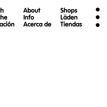
ch
About
Shops
che
Info
Läden
gación
Acerca de
Tiendas