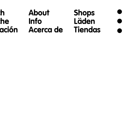
ch
About
Shops
che
Info
Läden
gación
Acerca de
Tiendas