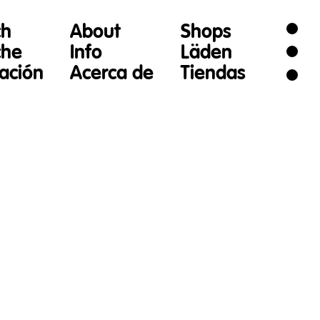
ch
About
Shops
che
Info
Läden
gación
Acerca de
Tiendas