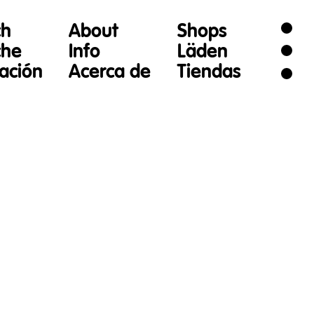
ch
About
Shops
che
Info
Läden
gación
Acerca de
Tiendas