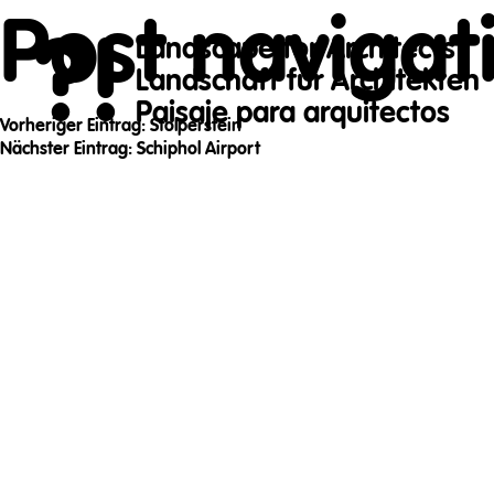
Post navigat
?!
Landscape for Architects
Landschaft für Architekten
Paisaje para arquitectos
Vorheriger Eintrag:
Stolperstein
Nächster Eintrag:
Schiphol Airport