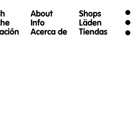
ch
About
Shops
che
Info
Läden
gación
Acerca de
Tiendas