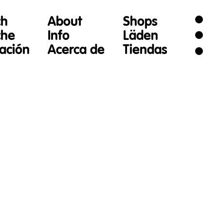
ch
About
Shops
che
Info
Läden
gación
Acerca de
Tiendas