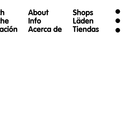
ch
About
Shops
che
Info
Läden
gación
Acerca de
Tiendas